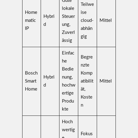
Gute
Teilwe
lokale
Home
ise
Hybri
Steuer
matic
cloud-
Mittel
d
ung,
IP
abhän
Zuverl
gig
ässig
Einfac
Begre
he
nzte
Bedie
Bosch
Komp
Hybri
nung,
Smart
atibilit
Mittel
d
hochw
Home
ät,
ertige
Koste
Produ
n
kte
Hoch
wertig
Fokus
e