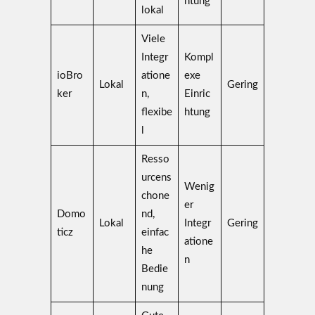
htung
lokal
Viele
Integr
Kompl
ioBro
atione
exe
Lokal
Gering
ker
n,
Einric
flexibe
htung
l
Resso
urcens
Wenig
chone
er
Domo
nd,
Lokal
Integr
Gering
ticz
einfac
atione
he
n
Bedie
nung