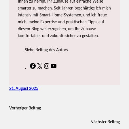
Ihnen zu helfen, Ihr Zuhause auf einfache Weise
smarter zu machen. Seit Jahren beschäftige ich mich
intensiv mit Smart-Home-Systemen, und ich freue
mich, meine Expertise und praktischen Tipps auf
diesem Blog weiterzugeben, um Ihr Zuhause
komfortabler und zukunftssicher zu gestalten.
Siehe Beitrag des Autors
F
X
I
Y
a
n
o
c
s
u
e
t
T
21. August 2025
b
a
u
o
g
b
Vorheriger Beitrag
o
r
e
k
a
Nächster Beitrag
m