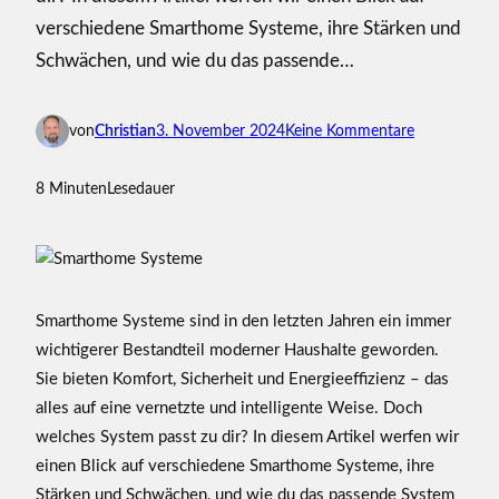
verschiedene Smarthome Systeme, ihre Stärken und
Schwächen, und wie du das passende…
z
von
Christian
3. November 2024
Keine Kommentare
u
S
8 Minuten
Lesedauer
m
a
r
t
h
Smarthome Systeme sind in den letzten Jahren ein immer
o
wichtigerer Bestandteil moderner Haushalte geworden.
m
Sie bieten Komfort, Sicherheit und Energieeffizienz – das
e
alles auf eine vernetzte und intelligente Weise. Doch
S
welches System passt zu dir? In diesem Artikel werfen wir
y
einen Blick auf verschiedene Smarthome Systeme, ihre
s
Stärken und Schwächen, und wie du das passende System