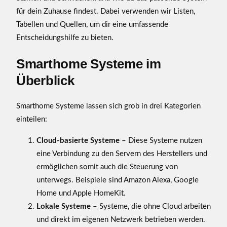
t
für dein Zuhause findest. Dabei verwenden wir Listen,
e
Tabellen und Quellen, um dir eine umfassende
m
Entscheidungshilfe zu bieten.
e
:
Smarthome Systeme im
W
e
Überblick
l
c
Smarthome Systeme lassen sich grob in drei Kategorien
h
einteilen:
e
i
Cloud-basierte Systeme
– Diese Systeme nutzen
n
eine Verbindung zu den Servern des Herstellers und
t
ermöglichen somit auch die Steuerung von
e
unterwegs. Beispiele sind Amazon Alexa, Google
r
Home und Apple HomeKit.
e
Lokale Systeme
– Systeme, die ohne Cloud arbeiten
s
und direkt im eigenen Netzwerk betrieben werden.
s