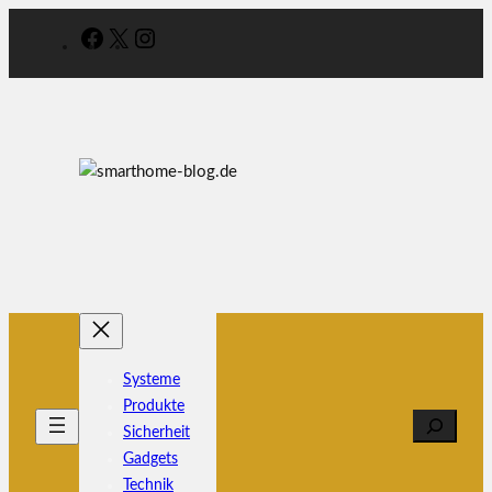
Zum
Facebook
X
Instagram
Inhalt
springen
Systeme
Produkte
Search
Sicherheit
Gadgets
Technik