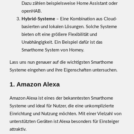
Dazu zählen beispielsweise Home Assistant oder
a
openHAB.
n
t
Hybrid-Systeme
– Eine Kombination aus Cloud-
e
basierten und lokalen Lösungen. Solche Systeme
O
bieten oft eine größere Flexibilität und
p
Unabhängigkeit. Ein Beispiel dafür ist das
t
Smarthome System von Homey.
i
o
Lass uns nun genauer auf die wichtigsten Smarthome
n
Systeme eingehen und ihre Eigenschaften untersuchen.
e
1. Amazon Alexa
n
g
i
Amazon Alexa ist eines der bekanntesten Smarthome
b
Systeme und ideal für Nutzer, die eine unkomplizierte
t
Einrichtung und Nutzung möchten. Mit einer Vielzahl von
e
unterstützten Geräten ist Alexa besonders für Einsteiger
s
attraktiv.
?