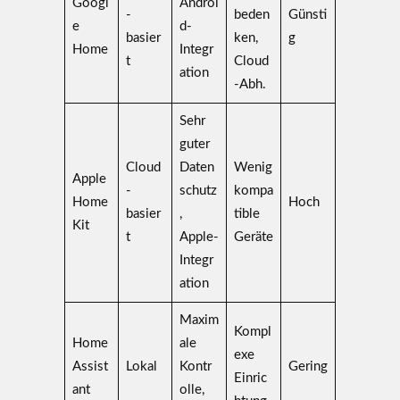
Googl
Androi
-
beden
Günsti
e
d-
basier
ken,
g
Home
Integr
t
Cloud
ation
-Abh.
Sehr
guter
Cloud
Daten
Wenig
Apple
-
schutz
kompa
Home
Hoch
basier
,
tible
Kit
t
Apple-
Geräte
Integr
ation
Maxim
Kompl
Home
ale
exe
Assist
Lokal
Kontr
Gering
Einric
ant
olle,