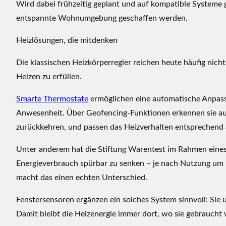
Wird dabei frühzeitig geplant und auf kompatible Systeme
e
r
entspannte Wohnumgebung geschaffen werden.
o
Heizlösungen, die mitdenken
a
s
Die klassischen Heizkörperregler reichen heute häufig nich
e
Heizen zu erfüllen.
n
:
Smarte Thermostate
ermöglichen eine automatische Anpas
T
Anwesenheit. Über Geofencing-Funktionen erkennen sie au
e
zurückkehren, und passen das Heizverhalten entsprechend 
c
h
Unter anderem hat die Stiftung Warentest im Rahmen eines 
n
Energieverbrauch spürbar zu senken – je nach Nutzung um 
i
macht das einen echten Unterschied.
k
i
Fenstersensoren ergänzen ein solches System sinnvoll: Sie 
d
Damit bleibt die Heizenergie immer dort, wo sie gebraucht 
e