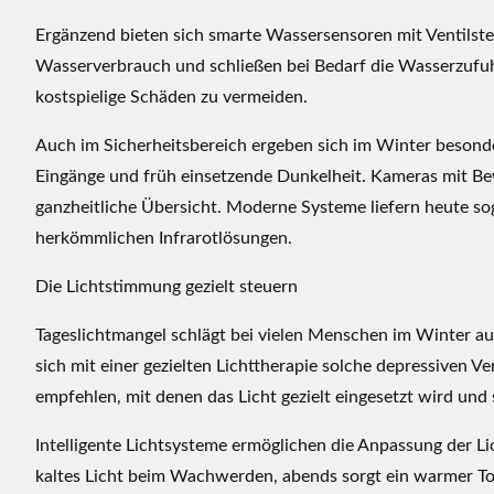
u
Ergänzend bieten sich smarte Wassersensoren mit Ventilst
s
Wasserverbrauch und schließen bei Bedarf die Wasserzufuhr
g
kostspielige Schäden zu vermeiden.
r
a
Auch im Sicherheitsbereich ergeben sich im Winter besond
d
Eingänge und früh einsetzende Dunkelheit. Kameras mit B
e
ganzheitliche Übersicht. Moderne Systeme liefern heute soga
n
herkömmlichen Infrarotlösungen.
Die Lichtstimmung gezielt steuern
Tageslichtmangel schlägt bei vielen Menschen im Winter au
sich mit einer gezielten Lichttherapie solche depressiven 
empfehlen, mit denen das Licht gezielt eingesetzt wird und
Intelligente Lichtsysteme ermöglichen die Anpassung der Lic
kaltes Licht beim Wachwerden, abends sorgt ein warmer Ton