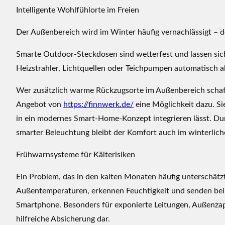
e
Intelligente Wohlfühlorte im Freien
n
f
Der Außenbereich wird im Winter häufig vernachlässigt – doc
ü
Smarte Outdoor-Steckdosen sind wetterfest und lassen sic
r
Heizstrahler, Lichtquellen oder Teichpumpen automatisch ak
K
o
Wer zusätzlich warme Rückzugsorte im Außenbereich schaff
m
Angebot von
https://finnwerk.de/
eine Möglichkeit dazu. Si
f
in ein modernes Smart-Home-Konzept integrieren lässt. D
o
r
smarter Beleuchtung bleibt der Komfort auch im winterlich
t
Frühwarnsysteme für Kälterisiken
b
e
Ein Problem, das in den kalten Monaten häufig unterschätz
i
Außentemperaturen, erkennen Feuchtigkeit und senden bei
M
Smartphone. Besonders für exponierte Leitungen, Außenzap
i
hilfreiche Absicherung dar.
n