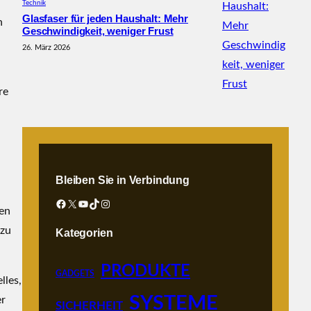
Technik
Glasfaser für jeden Haushalt: Mehr
n
Geschwindigkeit, weniger Frust
26. März 2026
re
Bleiben Sie in Verbindung
Facebook
X
YouTube
TikTok
Instagram
sen
 zu
Kategorien
PRODUKTE
GADGETS
lles,
SYSTEME
er
SICHERHEIT