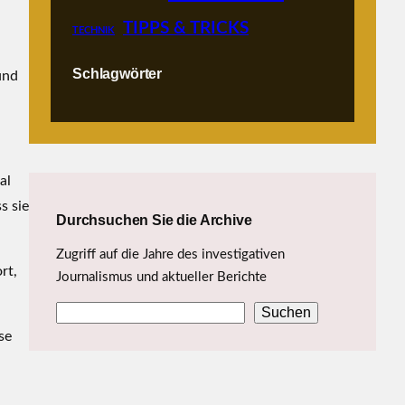
TIPPS & TRICKS
TECHNIK
Schlagwörter
und
al
s sie
Durchsuchen Sie die Archive
Zugriff auf die Jahre des investigativen
rt,
Journalismus und aktueller Berichte
Suchen
S
se
u
c
h