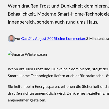
Wenn draußen Frost und Dunkelheit dominieren
Behaglichkeit. Moderne Smart-Home-Technologien
Innenbereich, sondern auch rund ums Haus.
z
von
Gast
21. August 2025
Keine Kommentare
3 Minuten
Les
u
S
m
a
r
Wenn draußen Frost und Dunkelheit dominieren, steigt d
t
Smart-Home-Technologien liefern auch dafür praktische Lö
e
Sie helfen beim Energiesparen, erhöhen die Sicherheit und
W
i
draußen richtig ungemütlich wird. Dank eines gezielten Eins
n
angenehmer gestalten.
t