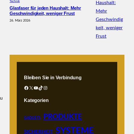
Technik
Glasfaser für jeden Haushalt: Mehr
Geschwindigkeit, weniger Frust
26. März 2026
Bleiben Sie in Verbindung
Facebook
X
YouTube
TikTok
Instagram
zu
Kategorien
PRODUKTE
GADGETS
SYSTEME
SICHERHEIT