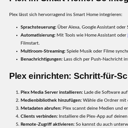
e
r
Plex lässt sich hervorragend ins Smart Home integrieren:
f
Sprachsteuerung:
Über Alexa, Google Assistant oder S
ü
r
Automatisierung:
Mit Tools wie Home Assistant oder
d
Filmstart.
e
Multiroom-Streaming:
Spiele Musik oder Filme synch
i
Benachrichtigungen:
Lass dich per Push-Nachricht i
n
S
Plex einrichten: Schritt-für-Sc
m
a
r
Plex Media Server installieren:
Lade die Software au
t
Medienbibliothek hinzufügen:
Wähle die Ordner mit 
H
Metadaten abrufen:
Plex scannt deine Medien und er
o
Clients verbinden:
Installiere die Plex-App auf deine
m
Remote-Zugriff aktivieren:
So kannst du auch unterwe
e