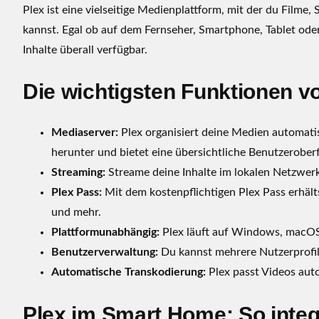
Plex ist eine vielseitige Medienplattform, mit der du Filme,
l
kannst. Egal ob auf dem Fernseher, Smartphone, Tablet od
t
i
Inhalte überall verfügbar.
m
a
Die wichtigsten Funktionen v
t
i
Mediaserver:
Plex organisiert deine Medien automat
v
herunter und bietet eine übersichtliche Benutzeroberf
e
Streaming:
Streame deine Inhalte im lokalen Netzwerk
M
e
Plex Pass:
Mit dem kostenpflichtigen Plex Pass erhält
d
und mehr.
i
Plattformunabhängig:
Plex läuft auf Windows, macOS
a
Benutzerverwaltung:
Du kannst mehrere Nutzerprofile
c
Automatische Transkodierung:
Plex passt Videos auto
e
n
Plex im Smart Home: So integ
t