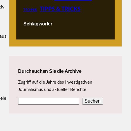
tiv
TIPPS & TRICKS
TECHNIK
Schlagwörter
raus
Durchsuchen Sie die Archive
Zugriff auf die Jahre des investigativen
Journalismus und aktueller Berichte
iele
Suchen
S
u
c
h