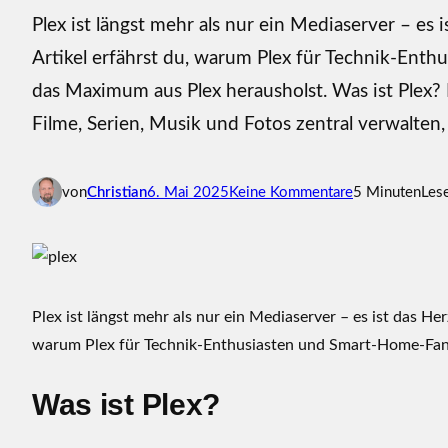
Plex ist längst mehr als nur ein Mediaserver – e
Artikel erfährst du, warum Plex für Technik-Enth
das Maximum aus Plex herausholst. Was ist Plex? P
Filme, Serien, Musik und Fotos zentral verwalte
z
von
Christian
6. Mai 2025
Keine Kommentare
5 Minuten
Les
u
P
l
e
x
Plex ist längst mehr als nur ein Mediaserver – es ist das H
:
warum Plex für Technik-Enthusiasten und Smart-Home-Fans
D
a
Was ist Plex?
s
u