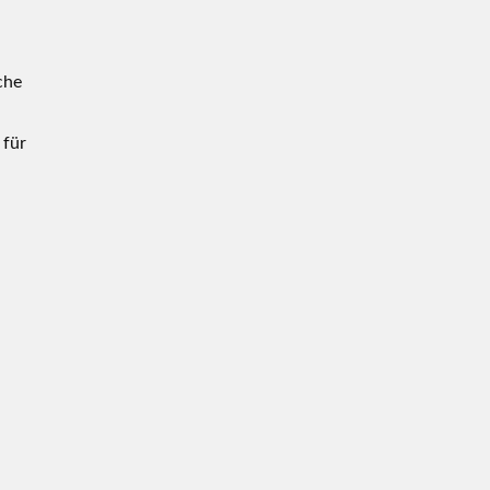
che
 für