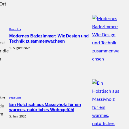
Ort
Produkte
Modernes Badezimmer: Wie Design und
Technik zusammenwachsen
st.
1. August 2026
r die
n
der
Produkte
Ein Holztisch aus Massivholz für ein
 du
warmes, natürliches Wohngefühl
em
5. Juni 2026