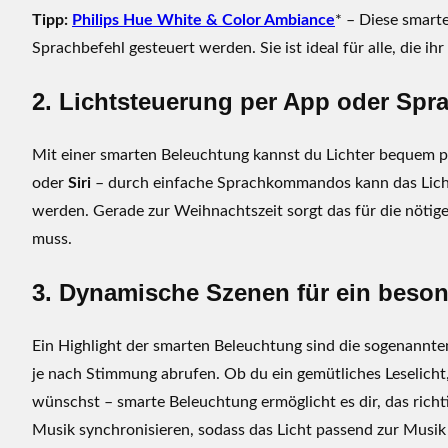
a
Tipp:
Philips Hue White & Color Ambiance
* – Diese smart
c
Sprachbefehl gesteuert werden. Sie ist ideal für alle, die i
h
t
2. Lichtsteuerung per App oder Spr
e
n
:
Mit einer smarten Beleuchtung kannst du Lichter bequem p
F
oder
Siri
– durch einfache Sprachkommandos kann das Licht 
ü
werden. Gerade zur Weihnachtszeit sorgt das für die nötig
r
muss.
d
i
3. Dynamische Szenen für ein beso
e
r
Ein Highlight der smarten Beleuchtung sind die sogenannte
i
je nach Stimmung abrufen. Ob du ein gemütliches Leselich
c
wünschst – smarte Beleuchtung ermöglicht es dir, das richt
h
t
Musik synchronisieren, sodass das Licht passend zur Musik