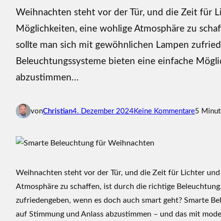
Weihnachten steht vor der Tür, und die Zeit für 
Möglichkeiten, eine wohlige Atmosphäre zu schaf
sollte man sich mit gewöhnlichen Lampen zufrie
Beleuchtungssysteme bieten eine einfache Möglic
abzustimmen…
z
von
Christian
4. Dezember 2024
Keine Kommentare
5 Minut
u
S
m
a
r
Weihnachten steht vor der Tür, und die Zeit für Lichter un
t
Atmosphäre zu schaffen, ist durch die richtige Beleuchtu
e
zufriedengeben, wenn es doch auch smart geht? Smarte Bel
B
auf Stimmung und Anlass abzustimmen – und das mit moderns