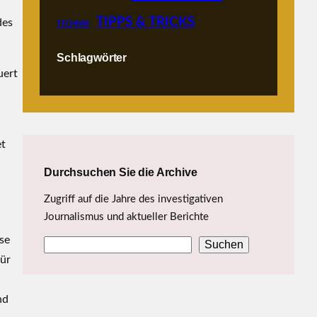
TIPPS & TRICKS
des
TECHNIK
Schlagwörter
uert
et
Durchsuchen Sie die Archive
Zugriff auf die Jahre des investigativen
Journalismus und aktueller Berichte
se
Suchen
S
für
u
c
nd
h