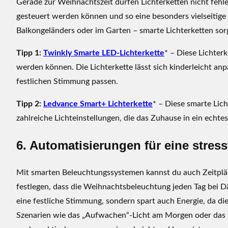
Gerade zur Weihnachtszeit dürfen Lichterketten nicht fehlen
m
gesteuert werden können und so eine besonders vielseitig
Z
u
Balkongeländers oder im Garten – smarte Lichterketten sorg
h
Tipp 1:
Twinkly Smarte LED-Lichterkette
* – Diese Lichterk
a
werden können. Die Lichterkette lässt sich kinderleicht anp
u
s
festlichen Stimmung passen.
e
Tipp 2:
Ledvance Smart+ Lichterkette
* – Diese smarte Lich
zahlreiche Lichteinstellungen, die das Zuhause in ein ec
6. Automatisierungen für eine stress
Mit smarten Beleuchtungssystemen kannst du auch Zeitplän
festlegen, dass die Weihnachtsbeleuchtung jeden Tag bei D
eine festliche Stimmung, sondern spart auch Energie, da di
Szenarien wie das „Aufwachen“-Licht am Morgen oder das 