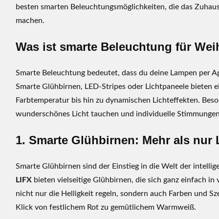
e
besten smarten Beleuchtungsmöglichkeiten, die das Zuhau
l
machen.
e
u
Was ist smarte Beleuchtung für We
c
h
Smarte Beleuchtung bedeutet, dass du deine Lampen per Ap
t
u
Smarte Glühbirnen, LED-Stripes oder Lichtpaneele bieten ein
n
Farbtemperatur bis hin zu dynamischen Lichteffekten. Bes
g
wunderschönes Licht tauchen und individuelle Stimmungen
f
ü
1. Smarte Glühbirnen: Mehr als nur 
r
W
Smarte Glühbirnen sind der Einstieg in die Welt der intelli
e
LIFX
bieten vielseitige Glühbirnen, die sich ganz einfach 
i
nicht nur die Helligkeit regeln, sondern auch Farben und S
h
Klick von festlichem Rot zu gemütlichem Warmweiß.
n