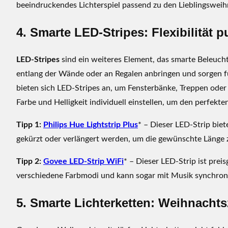
i
beeindruckendes Lichterspiel passend zu den Lieblingsweih
g
e
4. Smarte LED-Stripes: Flexibilität p
S
t
LED-Stripes
sind ein weiteres Element, das smarte Beleucht
i
entlang der Wände oder an Regalen anbringen und sorgen fü
m
bieten sich LED-Stripes an, um Fensterbänke, Treppen oder
m
Farbe und Helligkeit individuell einstellen, um den perfekten
u
n
Tipp 1:
Philips Hue Lightstrip Plus
* – Dieser LED-Strip biet
g
gekürzt oder verlängert werden, um die gewünschte Länge z
i
n
Tipp 2:
Govee LED-Strip WiFi
* – Dieser LED-Strip ist prei
d
verschiedene Farbmodi und kann sogar mit Musik synchronis
e
i
5. Smarte Lichterketten: Weihnacht
n
e